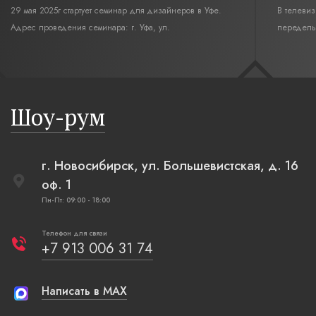
29 мая 2025г стартует семинар для дизайнеров в Уфе.
В телеви
Адрес проведения семинара: г. Уфа, ул.
переделы
Революционная,12. Время начала семинара 10:00.
интерьер
современн
бревенча
русская п
Шоу-рум
плетеные
г. Новосибирск, ул. Большевистская, д. 16
оф. 1
Пн-Пт: 09:00 - 18:00
Телефон для связи
+7 913 006 31 74
Написать в MAX