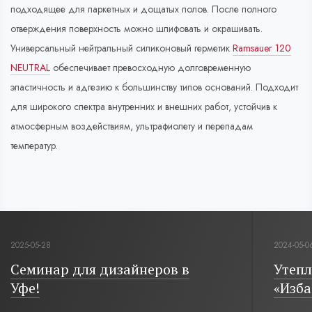
подходящее для паркетных и дощатых полов. После полного
отверждения поверхность можно шлифовать и окрашивать.
Универсальный нейтральный силиконовый герметик
Ramsauer 120
NEUTRAL
обеспечивает превосходную долговременную
эластичность и адгезию к большинству типов оснований. Подходит
для широкого спектра внутренних и внешних работ, устойчив к
атмосферным воздействиям, ультрафиолету и перепадам
температур.
2025-05-28
2024-05-0
Семинар для дизайнеров в
Утепл
Уфе!
«Изба