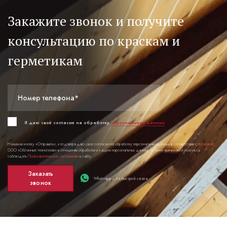
Закажите звонок и получите
консультацию по краскам и
герметикам
Номер телефона*
Я даю своё согласие на обработку
персональных данных
Нажимая кнопку «Отправить», я подтверждаю свое согласие на обработку персональных данных в соответствии с
политикой
ООО «Облачные технологии» в отношении обработки и защиты персональных данных, а также принимаю и обязуюсь
соблюдать
Пользовательское соглашение
к сайту.
Заказать
Whatsapp для быстрой связи
звонок