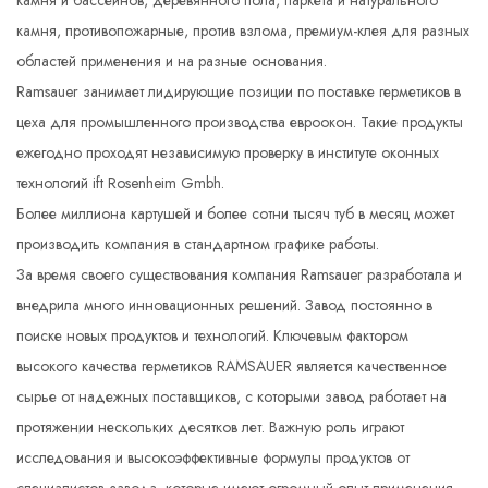
камня и бассейнов, деревянного пола, паркета и натурального
камня, противопожарные, против взлома, премиум-клея для разных
областей применения и на разные основания.
Ramsauer занимает лидирующие позиции по поставке герметиков в
цеха для промышленного производства евроокон. Такие продукты
ежегодно проходят независимую проверку в институте оконных
технологий ift Rosenheim Gmbh.
Более миллиона картушей и более сотни тысяч туб в месяц может
производить компания в стандартном графике работы.
За время своего существования компания Ramsauer разработала и
внедрила много инновационных решений. Завод постоянно в
поиске новых продуктов и технологий. Ключевым фактором
высокого качества герметиков RAMSAUER является качественное
сырье от надежных поставщиков, с которыми завод работает на
протяжении нескольких десятков лет. Важную роль играют
исследования и высокоэффективные формулы продуктов от