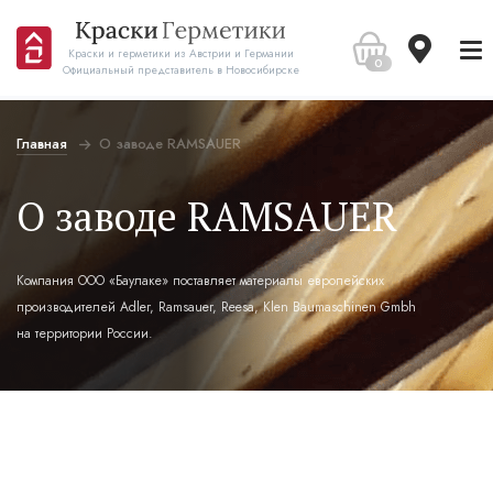
Краски и герметики из Австрии и Германии
0
Официальный представитель в Новосибирске
Главная
О заводе RAMSAUER
О заводе RAMSAUER
Компания OOO «Баулаке» поставляет материалы европейских
производителей Adler, Ramsauer, Reesa, Klen Baumaschinen Gmbh
на территории России.