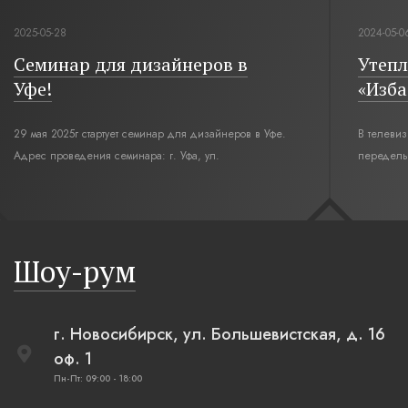
2025-05-28
2024-05-0
Семинар для дизайнеров в
Утепл
Уфе!
«Изба
29 мая 2025г стартует семинар для дизайнеров в Уфе.
В телеви
Адрес проведения семинара: г. Уфа, ул.
переделы
Революционная,12. Время начала семинара 10:00.
интерьер
современн
бревенча
русская п
Шоу-рум
плетеные
г. Новосибирск, ул. Большевистская, д. 16
оф. 1
Пн-Пт: 09:00 - 18:00