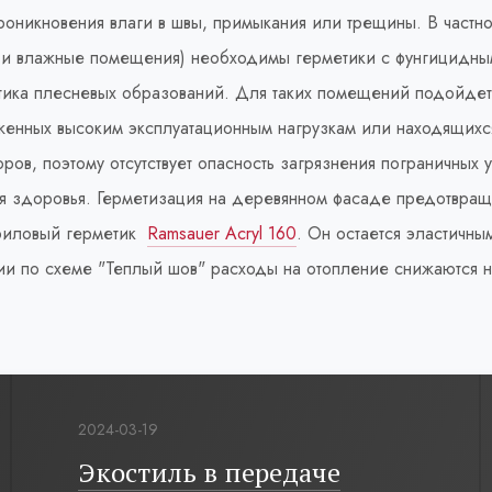
оникновения влаги в швы, примыкания или трещины. В частно
ые и влажные помещения) необходимы герметики с фунгицидн
етика плесневых образований. Для таких помещений подойде
енных высоким эксплуатационным нагрузкам или находящихс
ров, поэтому отсутствует опасность загрязнения пограничных
ля здоровья. Герметизация на деревянном фасаде предотвращ
криловый герметик
Ramsauer Acryl 160
. Он остается эластичны
ции по схеме "Теплый шов" расходы на отопление снижаются
2024-03-19
Экостиль в передаче