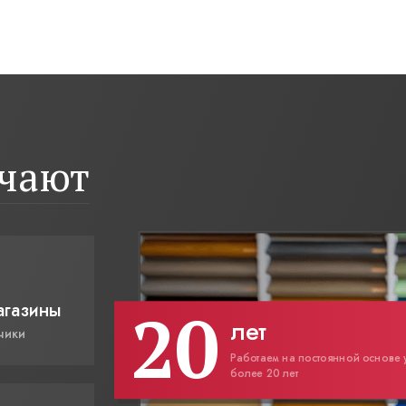
ичают
20
агазины
лет
чики
Работаем на постоянной основе 
более 20 лет