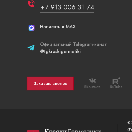
+7 913 006 31 74
Написать в MAX
Официальный Telegram-канал
@tgkraskigermetiki
Заказать звонок
ВКонтакте
RuTube
© 
(Г