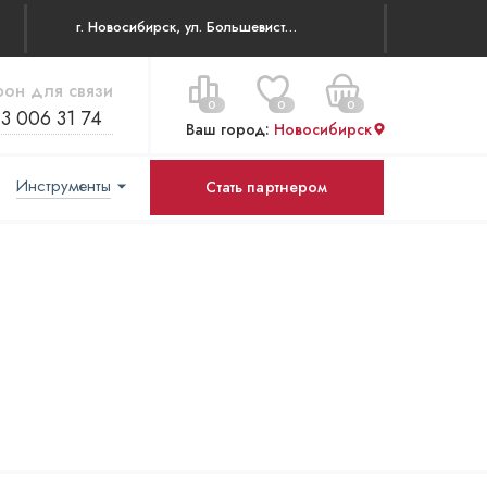
г. Новосибирск, ул. Большевистская, д. 16 оф. 1
фон для связи
0
0
0
13 006 31 74
Ваш город:
Новосибирск
Инструменты
Стать партнером
Цена за все:
Перейти в корзину
0 ₽