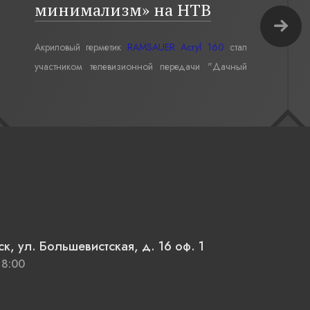
минимализм» на НТВ
Акриловый герметик
RAMSAUER Acryl 160
стал
участником телевизионной передачи "Дачный
ответ" в проекте «Бревенчатый минимализм».
к, ул. Большевистская, д. 16 оф. 1
18:00