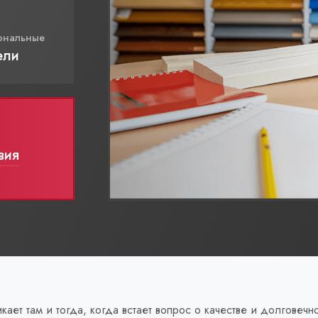
ональные
ели
вия
ает там и тогда, когда встает вопрос о качестве и долгове