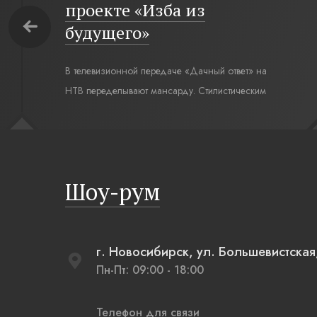
проекте «Изба из
будущего»
В телевизионной передаче «Дачный ответ» на
НТВ переделывают мансарду. Стилистическим
интерьерным решением для комнаты под
крышей стал современный русский стиль. Русская
изба, бревенчатые стены выкрашенные в цвет
полыни, русская печь XXI века, светильники,
Шоу-рум
напоминающие плетеные вазы.
г. Новосибирск, ул. Большевистская,
Пн-Пт: 09:00 - 18:00
Телефон для связи