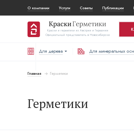
О компании
Услуги
Советы
Публикации
К
Краски и герметики из Австрии и Германии
Официальный представитель в Новосибирске
Для дерева
Для минеральных ос
Ко
Т
Главная
Герметики
Герметики