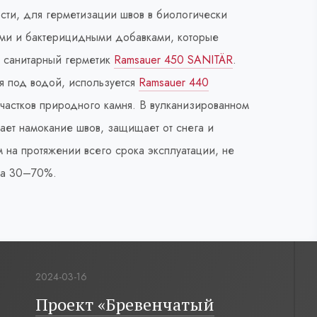
сти, для герметизации швов в биологически
ыми и бактерицидными добавками, которые
т санитарный герметик
Ramsauer 450 SANITÄR
.
я под водой, используется
Ramsauer 440
 участков природного камня. В вулканизированном
ает намокание швов, защищает от снега и
м на протяжении всего срока эксплуатации, не
 на 30–70%.
2024-03-16
Проект «Бревенчатый