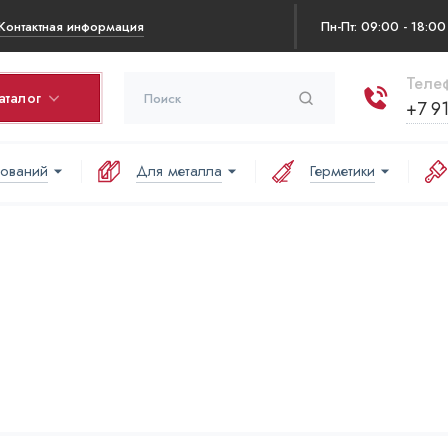
Контактная информация
Пн-Пт: 09:00 - 18:00
Теле
аталог
+7 9
нований
Для металла
Герметики
рзина
оваров в корзине:
Ваша корзина пуста