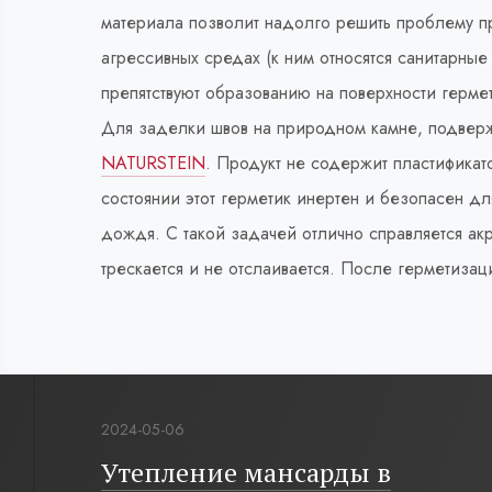
материала позволит надолго решить проблему пр
агрессивных средах (к ним относятся санитарн
препятствуют образованию на поверхности герм
Для заделки швов на природном камне, подверж
NATURSTEIN
. Продукт не содержит пластификато
состоянии этот герметик инертен и безопасен д
дождя. С такой задачей отлично справляется а
трескается и не отслаивается. После герметиза
2024-05-06
Утепление мансарды в