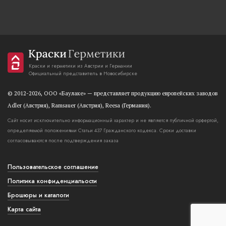
Краски и герметики из Австрии и Германии
Официальный представитель в Новосибирске
© 2012-2026, OOO «Баулаке» — представляет продукцию европейских заводов
Adler (Австрия), Ramsauer (Австрия), Reesa (Германия).
Сайт носит исключительно информационный характер и не является публичной орфертой,
определяемой положениями Статьи 437 Гражданского кодекса. Сроки доставки
согласовываются после подтверждения заказа
Пользовательское соглашение
Политика конфиденциальости
Брошюры и каталоги
Карта сайта