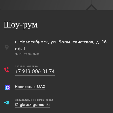
современн
бревенча
русская п
Шоу-рум
плетеные
г. Новосибирск, ул. Большевистская, д. 16
оф. 1
Пн-Пт: 09:00 - 18:00
Телефон для связи
+7 913 006 31 74
Написать в MAX
Официальный Telegram-канал
@tgkraskigermetiki