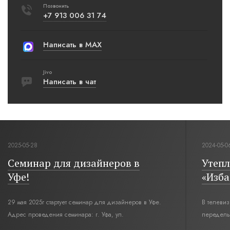
Позвонить
+7 913 006 31 74
Написать в MAX
Jivo
Написать в чат
2025-05-28
2024-05-0
Семинар для дизайнеров в
Утепл
Уфе!
«Изба
29 мая 2025г стартует семинар для дизайнеров в Уфе.
В телеви
Адрес проведения семинара: г. Уфа, ул.
переделы
Революционная,12. Время начала семинара 10:00.
интерьер