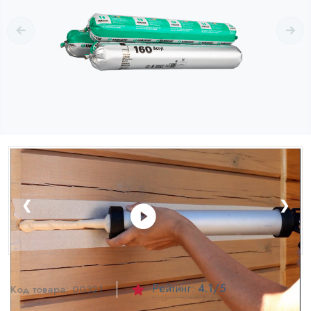
❮
❯
Рейтинг:
4.1
/5
Код товара:
00321